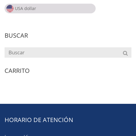
USA dollar
USA dollar
Peso Colombiano
USA dollar
BUSCAR
CARRITO
HORARIO DE ATENCIÓN