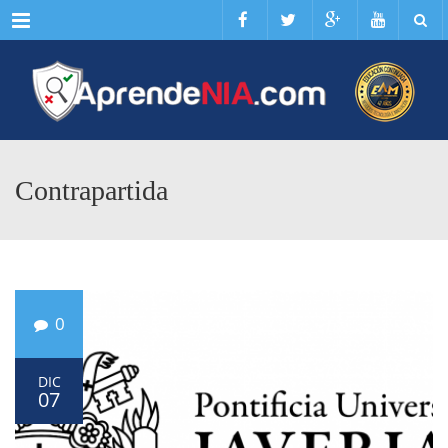
Menu
Contrapartida
0
DIC
07