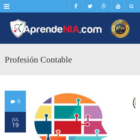
Menu
Profesión Contable
0
JUL
19