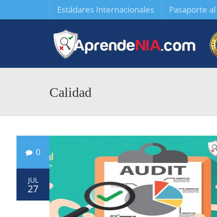
Estádares Internacionales
Pasaporte a
Calidad
0
JUL
27