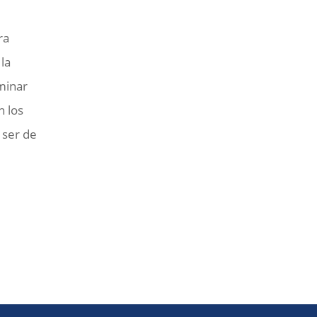
ra
la
minar
n los
 ser de